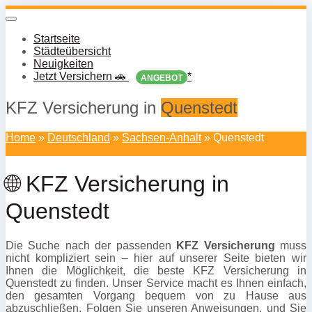
Skip
to
Toggle
navigation
main
Startseite
content
Städteübersicht
Neuigkeiten
Jetzt Versichern 🚗
*
ANGEBOT
KFZ Versicherung in
Quenstedt
Home
»
Deutschland
»
Sachsen-Anhalt
»
Quenstedt
🌐 KFZ Versicherung in
Quenstedt
Die Suche nach der passenden
KFZ Versicherung
muss
nicht kompliziert sein – hier auf unserer Seite bieten wir
Ihnen die Möglichkeit, die beste KFZ Versicherung in
Quenstedt zu finden. Unser Service macht es Ihnen einfach,
den gesamten Vorgang bequem von zu Hause aus
abzuschließen. Folgen Sie unseren Anweisungen, und Sie